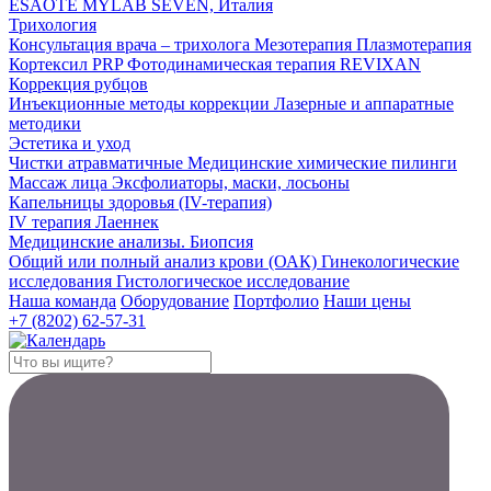
ESAOTE MYLAB SEVEN, Италия
Трихология
Консультация врача – трихолога
Мезотерапия
Плазмотерапия
Кортексил PRP
Фотодинамическая терапия REVIXAN
Коррекция рубцов
Инъекционные методы коррекции
Лазерные и аппаратные
методики
Эстетика и уход
Чистки атравматичные
Медицинские химические пилинги
Массаж лица
Эксфолиаторы, маски, лосьоны
Капельницы здоровья (IV-терапия)
IV терапия
Лаеннек
Медицинские анализы. Биопсия
Общий или полный анализ крови (ОАК)
Гинекологические
исследования
Гистологическое исследование
Наша команда
Оборудование
Портфолио
Наши цены
+7 (8202) 62-57-31