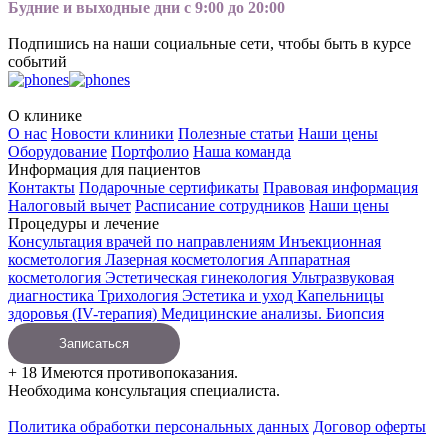
Будние и выходные дни с 9:00 до 20:00
Подпишись на наши социальные сети, чтобы быть в курсе
событий
О клинике
О нас
Новости клиники
Полезные статьи
Наши цены
Оборудование
Портфолио
Наша команда
Информация для пациентов
Контакты
Подарочные сертификаты
Правовая информация
Налоговый вычет
Расписание сотрудников
Наши цены
Процедуры и лечение
Консультация врачей по направлениям
Инъекционная
косметология
Лазерная косметология
Аппаратная
косметология
Эстетическая гинекология
Ультразвуковая
диагностика
Трихология
Эстетика и уход
Капельницы
здоровья (IV-терапия)
Медицинские анализы. Биопсия
Записаться
+ 18 Имеются противопоказания.
Необходима консультация специалиста.
Политика обработки персональных данных
Договор оферты