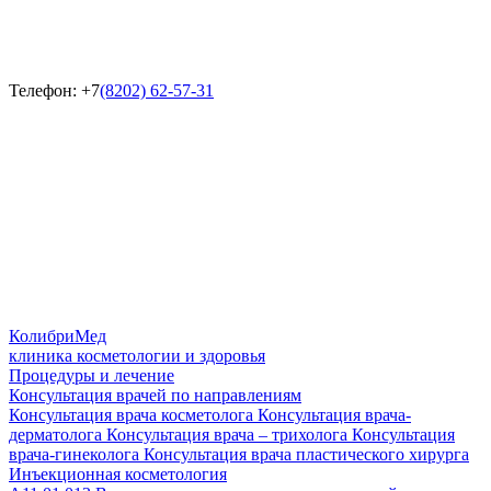
Телефон:
+7
(8202) 62-57-31
КолибриМед
клиника косметологии и здоровья
Процедуры и лечение
Консультация врачей по направлениям
Консультация врача косметолога
Консультация врача-
дерматолога
Консультация врача – трихолога
Консультация
врача-гинеколога
Консультация врача пластического хирурга
Инъекционная косметология