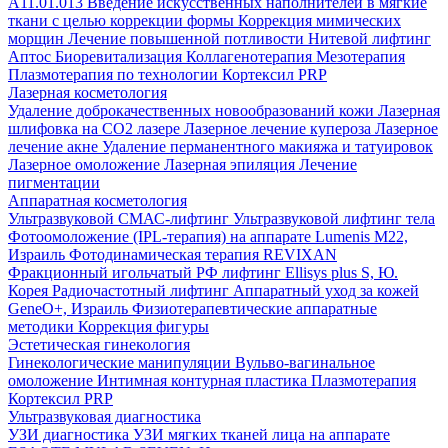
A11.01.013 Введение искусственных наполнителей в мягкие
ткани с целью коррекции формы
Коррекция мимических
морщин
Лечение повышенной потливости
Нитевой лифтинг
Аптос
Биоревитализация
Коллагенотерапия
Мезотерапия
Плазмотерапия по технологии Кортексил PRP
Лазерная косметология
Удаление доброкачественных новообразований кожи
Лазерная
шлифовка на СО2 лазере
Лазерное лечение купероза
Лазерное
лечение акне
Удаление перманентного макияжа и татуировок
Лазерное омоложение
Лазерная эпиляция
Лечение
пигментации
Аппаратная косметология
Ультразвуковой СМАС-лифтинг
Ультразвуковой лифтинг тела
Фотоомоложение (IPL-терапия) на аппарате Lumenis M22,
Израиль
Фотодинамическая терапия REVIXAN
Фракционный игольчатый РФ лифтинг Ellisys plus S, Ю.
Корея
Радиочастотный лифтинг
Аппаратный уход за кожей
GeneO+, Израиль
Физиотерапевтические аппаратные
методики
Коррекция фигуры
Эстетическая гинекология
Гинекологические манипуляции
Вульво-вагинальное
омоложение
Интимная контурная пластика
Плазмотерапия
Кортексил PRP
Ультразвуковая диагностика
УЗИ диагностика
УЗИ мягких тканей лица на аппарате