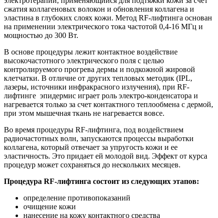
электротерапии, применяющийся для подтяжки кожи за счет
сжатия коллагеновых волокон и обновления коллагена и
эластина в глубоких слоях кожи. Метод RF-лифтинга основан
на применении электрического тока частотой 0,4-16 МГц и
мощностью до 300 Вт.
В основе процедуры лежит контактное воздействие
высокочастотного электрического поля с целью
контролируемого прогрева дермы и подкожной жировой
клетчатки. В отличие от других тепловых методик (IPL,
лазеры, источники инфракрасного излучения), при RF-
лифтинге эпидермис играет роль электро-конденсатора и
нагревается только за счет контактного теплообмена с дермой,
при этом мышечная ткань не нагревается вовсе.
Во время процедуры RF-лифтинга, под воздействием
радиочастотных волн, запускаются процессы выработки
коллагена, который отвечает за упругость кожи и ее
эластичность. Это придает ей молодой вид. Эффект от курса
процедур может сохраняться до нескольких месяцев.
Процедура RF-лифтинга состоит из следующих этапов:
определение противопоказаний
очищение кожи
нанесение на кожу контактного средства