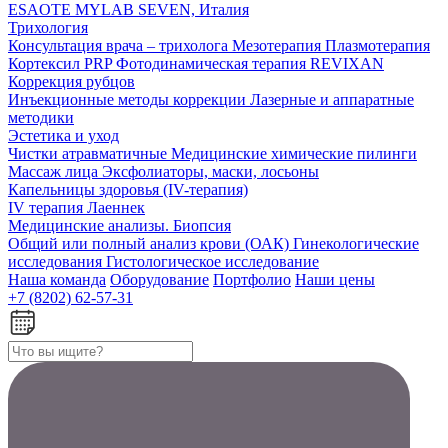
ESAOTE MYLAB SEVEN, Италия
Трихология
Консультация врача – трихолога
Мезотерапия
Плазмотерапия
Кортексил PRP
Фотодинамическая терапия REVIXAN
Коррекция рубцов
Инъекционные методы коррекции
Лазерные и аппаратные
методики
Эстетика и уход
Чистки атравматичные
Медицинские химические пилинги
Массаж лица
Эксфолиаторы, маски, лосьоны
Капельницы здоровья (IV-терапия)
IV терапия
Лаеннек
Медицинские анализы. Биопсия
Общий или полный анализ крови (ОАК)
Гинекологические
исследования
Гистологическое исследование
Наша команда
Оборудование
Портфолио
Наши цены
+7 (8202) 62-57-31