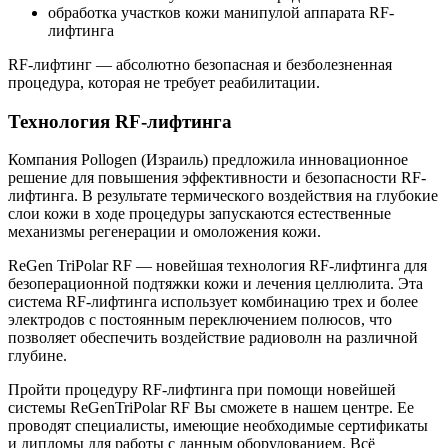
обработка участков кожи манипулой аппарата RF-
лифтинга
RF-лифтинг — абсолютно безопасная и безболезненная
процедура, которая не требует реабилитации.
Технология RF-лифтинга
Компания Pollogen (Израиль) предложила инновационное
решение для повышения эффективности и безопасности RF-
лифтинга. В результате термического воздействия на глубокие
слои кожи в ходе процедуры запускаются естественные
механизмы регенерации и омоложения кожи.
ReGen TriPolar RF — новейшая технология RF-лифтинга для
безоперационной подтяжки кожи и лечения целлюлита. Эта
система RF-лифтинга использует комбинацию трех и более
электродов с постоянным переключением полюсов, что
позволяет обеспечить воздействие радиоволн на различной
глубине.
Пройти процедуру RF-лифтинга при помощи новейшей
системы ReGenTriPolar RF Вы сможете в нашем центре. Ее
проводят специалисты, имеющие необходимые сертификаты
и дипломы для работы с данным оборудованием. Всё