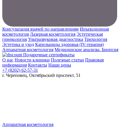
Консультация врачей по направлениям
Инъекционная
косметология
Лазерная косметология
Эстетическая
гинекология
Ультразвуковая диагностика
Трихология
Эстетика и уход
Капельницы здоровья (IV-терапия)
Аппаратная косметология
Медицинские анализы. Биопсия
Подарочные сертификаты
О нас
Новости клиники
Полезные статьи
Правовая
информация
Контакты
Наши цены
+7 (8202) 62-57-31
г. Череповец, Октябрьский проспект, 51
Аппаратная косметология