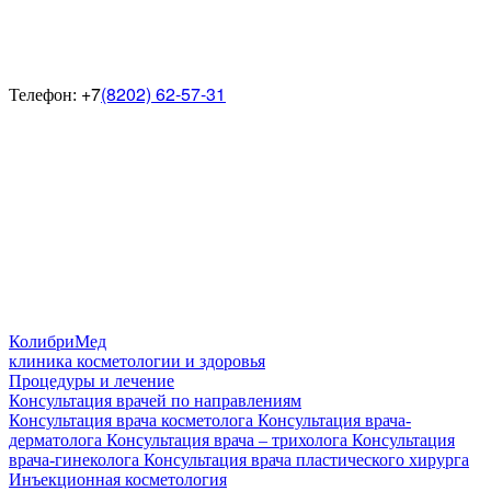
+7
(8202) 62-57-31
Телефон:
КолибриМед
клиника косметологии и здоровья
Процедуры и лечение
Консультация врачей по направлениям
Консультация врача косметолога
Консультация врача-
дерматолога
Консультация врача – трихолога
Консультация
врача-гинеколога
Консультация врача пластического хирурга
Инъекционная косметология