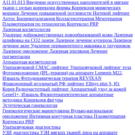
A11.01.013 Введение искусственных наполнителей в мягкие
ткани с целью коррекции формы
Коррекция мимических
морщин
Лечение повышенной потливости
Нитевой лифтинг
Аптос
Биоревитализация
Коллагенотерапия
Мезотерапия
Плазмотерапия по технологии Кортексил PRP
Лазерная косметология
Удаление доброкачественных новообразований кожи
Лазерная
шлифовка на СО2 лазере
Лазерное лечение купероза
Лазерное
лечение акне
Удаление перманентного макияжа и татуировок
Лазерное омоложение
Лазерная эпиляция
Лечение
пигментации
Аппаратная косметология
Ультразвуковой СМАС-лифтинг
Ультразвуковой лифтинг тела
Фотоомоложение (IPL-терапия) на аппарате Lumenis M22,
Израиль
Фотодинамическая терапия REVIXAN
Фракционный игольчатый РФ лифтинг Ellisys plus S, Ю.
Корея
Радиочастотный лифтинг
Аппаратный уход за кожей
GeneO+, Израиль
Физиотерапевтические аппаратные
методики
Коррекция фигуры
Эстетическая гинекология
Гинекологические манипуляции
Вульво-вагинальное
омоложение
Интимная контурная пластика
Плазмотерапия
Кортексил PRP
Ультразвуковая диагностика
УЗИ диагностика
УЗИ мягких тканей лица на аппарате