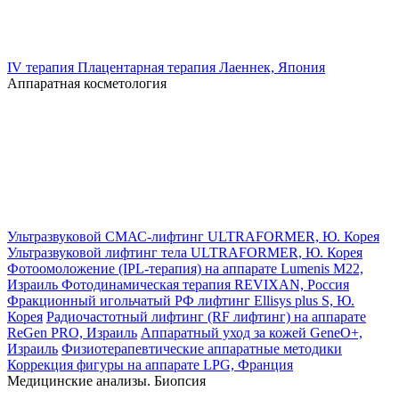
IV терапия
Плацентарная терапия Лаеннек, Япония
Аппаратная косметология
Ультразвуковой СМАС-лифтинг ULTRAFORMER, Ю. Корея
Ультразвуковой лифтинг тела ULTRAFORMER, Ю. Корея
Фотоомоложение (IPL-терапия) на аппарате Lumenis M22,
Израиль
Фотодинамическая терапия REVIXAN, Россия
Фракционный игольчатый РФ лифтинг Ellisys plus S, Ю.
Корея
Радиочастотный лифтинг (RF лифтинг) на аппарате
ReGen PRO, Израиль
Аппаратный уход за кожей GeneO+,
Израиль
Физиотерапевтические аппаратные методики
Коррекция фигуры на аппарате LPG, Франция
Медицинские анализы. Биопсия