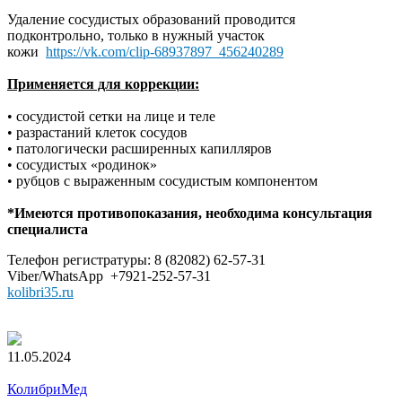
Удаление сосудистых образований проводится
подконтрольно, только в нужный участок
кожи
https://vk.com/clip-68937897_456240289
Применяется для коррекции:
• сосудистой сетки на лице и теле
• разрастаний клеток сосудов
• патологически расширенных капилляров
• сосудистых «родинок»
• рубцов с выраженным сосудистым компонентом
*Имеются противопоказания, необходима консультация
специалиста
Телефон регистратуры: 8 (82082) 62-57-31
Viber/WhatsApp +7921-252-57-31
kolibri35.ru
11.05.2024
КолибриМед