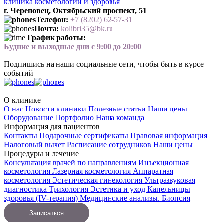
клиника косметологии и здоровья
г. Череповец, Октябрьский проспект, 51
Телефон:
+7 (8202) 62-57-3
1
Почта:
kolibri35@bk.ru
График работы:
Будние и выходные дни с 9:00 до 20:00
Подпишись на наши социальные сети, чтобы быть в курсе
событий
О клинике
О нас
Новости клиники
Полезные статьи
Наши цены
Оборудование
Портфолио
Наша команда
Информация для пациентов
Контакты
Подарочные сертификаты
Правовая информация
Налоговый вычет
Расписание сотрудников
Наши цены
Процедуры и лечение
Консультация врачей по направлениям
Инъекционная
косметология
Лазерная косметология
Аппаратная
косметология
Эстетическая гинекология
Ультразвуковая
диагностика
Трихология
Эстетика и уход
Капельницы
здоровья (IV-терапия)
Медицинские анализы. Биопсия
Записаться