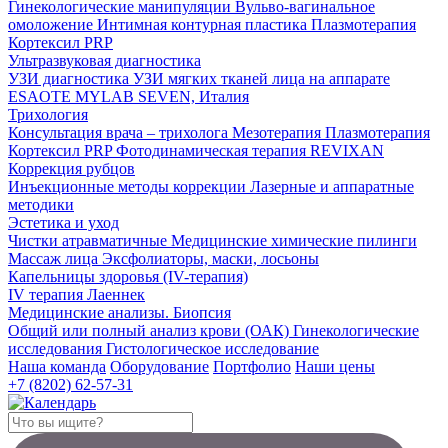
Гинекологические манипуляции
Вульво-вагинальное
омоложение
Интимная контурная пластика
Плазмотерапия
Кортексил PRP
Ультразвуковая диагностика
УЗИ диагностика
УЗИ мягких тканей лица на аппарате
ESAOTE MYLAB SEVEN, Италия
Трихология
Консультация врача – трихолога
Мезотерапия
Плазмотерапия
Кортексил PRP
Фотодинамическая терапия REVIXAN
Коррекция рубцов
Инъекционные методы коррекции
Лазерные и аппаратные
методики
Эстетика и уход
Чистки атравматичные
Медицинские химические пилинги
Массаж лица
Эксфолиаторы, маски, лосьоны
Капельницы здоровья (IV-терапия)
IV терапия
Лаеннек
Медицинские анализы. Биопсия
Общий или полный анализ крови (ОАК)
Гинекологические
исследования
Гистологическое исследование
Наша команда
Оборудование
Портфолио
Наши цены
+7 (8202) 62-57-31