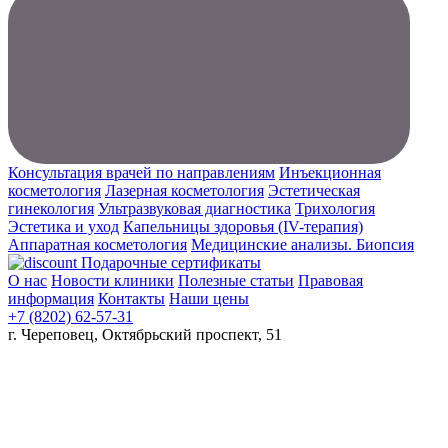
Консультация врачей по направлениям
Инъекционная
косметология
Лазерная косметология
Эстетическая
гинекология
Ультразвуковая диагностика
Трихология
Эстетика и уход
Капельницы здоровья (IV-терапия)
Аппаратная косметология
Медицинские анализы. Биопсия
Подарочные сертификаты
О нас
Новости клиники
Полезные статьи
Правовая
информация
Контакты
Наши цены
+7 (8202) 62-57-31
г. Череповец, Октябрьский проспект, 51