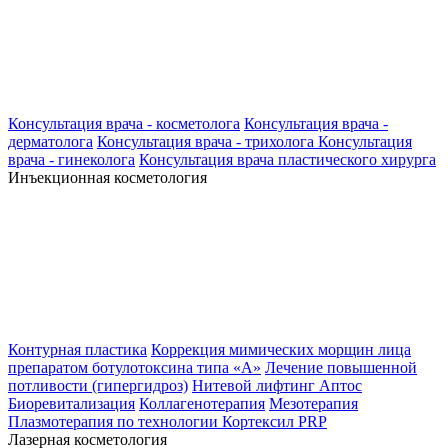
Консультация врача - косметолога
Консультация врача -
дерматолога
Консультация врача - трихолога
Консультация
врача - гинеколога
Консультация врача пластического хирурга
Инъекционная косметология
Контурная пластика
Коррекция мимических морщин лица
препаратом ботулотоксина типа «А»
Лечение повышенной
потливости (гипергидроз)
Нитевой лифтинг Аптос
Биоревитализация
Коллагенотерапия
Мезотерапия
Плазмотерапия по технологии Кортексил PRP
Лазерная косметология