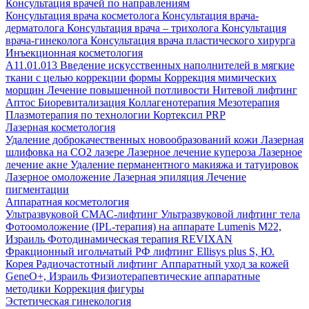
Консультация врачей по направлениям
Консультация врача косметолога
Консультация врача-
дерматолога
Консультация врача – трихолога
Консультация
врача-гинеколога
Консультация врача пластического хирурга
Инъекционная косметология
A11.01.013 Введение искусственных наполнителей в мягкие
ткани с целью коррекции формы
Коррекция мимических
морщин
Лечение повышенной потливости
Нитевой лифтинг
Аптос
Биоревитализация
Коллагенотерапия
Мезотерапия
Плазмотерапия по технологии Кортексил PRP
Лазерная косметология
Удаление доброкачественных новообразований кожи
Лазерная
шлифовка на СО2 лазере
Лазерное лечение купероза
Лазерное
лечение акне
Удаление перманентного макияжа и татуировок
Лазерное омоложение
Лазерная эпиляция
Лечение
пигментации
Аппаратная косметология
Ультразвуковой СМАС-лифтинг
Ультразвуковой лифтинг тела
Фотоомоложение (IPL-терапия) на аппарате Lumenis M22,
Израиль
Фотодинамическая терапия REVIXAN
Фракционный игольчатый РФ лифтинг Ellisys plus S, Ю.
Корея
Радиочастотный лифтинг
Аппаратный уход за кожей
GeneO+, Израиль
Физиотерапевтические аппаратные
методики
Коррекция фигуры
Эстетическая гинекология