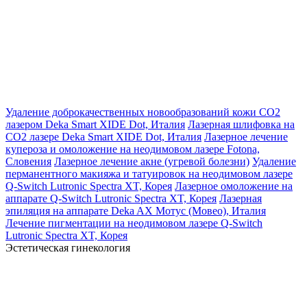
Удаление доброкачественных новообразований кожи СО2
лазером Deka Smart XIDE Dot, Италия
Лазерная шлифовка на
СО2 лазере Deka Smart XIDE Dot, Италия
Лазерное лечение
купероза и омоложение на неодимовом лазере Fotona,
Словения
Лазерное лечение акне (угревой болезни)
Удаление
перманентного макияжа и татуировок на неодимовом лазере
Q-Switch Lutronic Spectra XT, Корея
Лазерное омоложение на
аппарате Q-Switch Lutronic Spectra XT, Корея
Лазерная
эпиляция на аппарате Deka AX Мотус (Мовео), Италия
Лечение пигментации на неодимовом лазере Q-Switch
Lutronic Spectra XT, Корея
Эстетическая гинекология