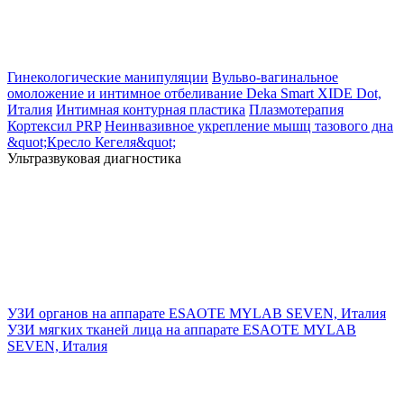
Гинекологические манипуляции
Вульво-вагинальное
омоложение и интимное отбеливание Deka Smart XIDE Dot,
Италия
Интимная контурная пластика
Плазмотерапия
Кортексил PRP
Неинвазивное укрепление мышц тазового дна
&quot;Кресло Кегеля&quot;
Ультразвуковая диагностика
УЗИ органов на аппарате ESAOTE MYLAB SEVEN, Италия
УЗИ мягких тканей лица на аппарате ESAOTE MYLAB
SEVEN, Италия