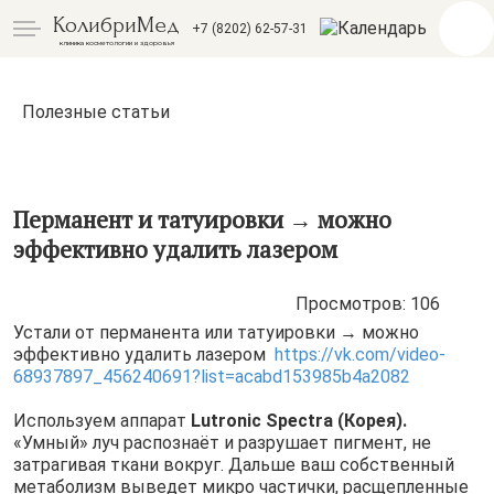
КолибриМед
+7 (8202) 62-57-31
клиника косметологии и здоровья
Полезные статьи
Перманент и татуировки → можно
эффективно удалить лазером
Просмотров: 106
Устали от перманента или татуировки → можно
эффективно удалить лазером
https://vk.com/video-
68937897_456240691?list=acabd153985b4a2082
Используем аппарат
Lutronic Spectra (Корея).
«Умный» луч распознаёт и разрушает пигмент, не
затрагивая ткани вокруг. Дальше ваш собственный
метаболизм выведет микро частички, расщепленные