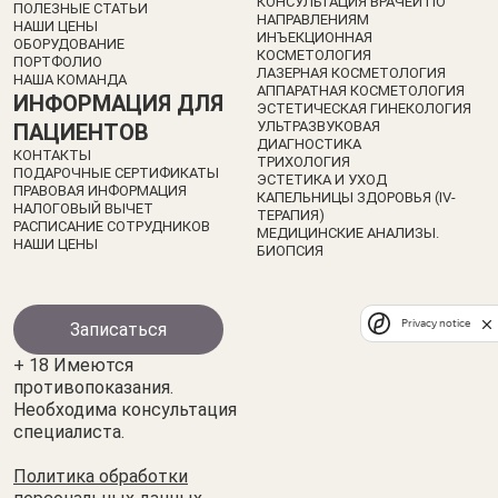
КОНСУЛЬТАЦИЯ ВРАЧЕЙ ПО
ПОЛЕЗНЫЕ СТАТЬИ
НАПРАВЛЕНИЯМ
НАШИ ЦЕНЫ
ИНЪЕКЦИОННАЯ
ОБОРУДОВАНИЕ
КОСМЕТОЛОГИЯ
ПОРТФОЛИО
ЛАЗЕРНАЯ КОСМЕТОЛОГИЯ
НАША КОМАНДА
АППАРАТНАЯ КОСМЕТОЛОГИЯ
ИНФОРМАЦИЯ ДЛЯ
ЭСТЕТИЧЕСКАЯ ГИНЕКОЛОГИЯ
УЛЬТРАЗВУКОВАЯ
ПАЦИЕНТОВ
ДИАГНОСТИКА
КОНТАКТЫ
ТРИХОЛОГИЯ
ПОДАРОЧНЫЕ СЕРТИФИКАТЫ
ЭСТЕТИКА И УХОД
ПРАВОВАЯ ИНФОРМАЦИЯ
КАПЕЛЬНИЦЫ ЗДОРОВЬЯ (IV-
НАЛОГОВЫЙ ВЫЧЕТ
ТЕРАПИЯ)
РАСПИСАНИЕ СОТРУДНИКОВ
МЕДИЦИНСКИЕ АНАЛИЗЫ.
НАШИ ЦЕНЫ
БИОПСИЯ
Privacy notice
Записаться
+ 18 Имеются
противопоказания.
Необходима консультация
специалиста.
Политика обработки