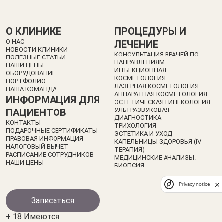
О КЛИНИКЕ
ПРОЦЕДУРЫ И
О НАС
ЛЕЧЕНИЕ
НОВОСТИ КЛИНИКИ
КОНСУЛЬТАЦИЯ ВРАЧЕЙ ПО
ПОЛЕЗНЫЕ СТАТЬИ
НАПРАВЛЕНИЯМ
НАШИ ЦЕНЫ
ИНЪЕКЦИОННАЯ
ОБОРУДОВАНИЕ
КОСМЕТОЛОГИЯ
ПОРТФОЛИО
ЛАЗЕРНАЯ КОСМЕТОЛОГИЯ
НАША КОМАНДА
АППАРАТНАЯ КОСМЕТОЛОГИЯ
ИНФОРМАЦИЯ ДЛЯ
ЭСТЕТИЧЕСКАЯ ГИНЕКОЛОГИЯ
УЛЬТРАЗВУКОВАЯ
ПАЦИЕНТОВ
ДИАГНОСТИКА
КОНТАКТЫ
ТРИХОЛОГИЯ
ПОДАРОЧНЫЕ СЕРТИФИКАТЫ
ЭСТЕТИКА И УХОД
ПРАВОВАЯ ИНФОРМАЦИЯ
КАПЕЛЬНИЦЫ ЗДОРОВЬЯ (IV-
НАЛОГОВЫЙ ВЫЧЕТ
ТЕРАПИЯ)
РАСПИСАНИЕ СОТРУДНИКОВ
МЕДИЦИНСКИЕ АНАЛИЗЫ.
НАШИ ЦЕНЫ
БИОПСИЯ
Privacy notice
Записаться
+ 18 Имеются