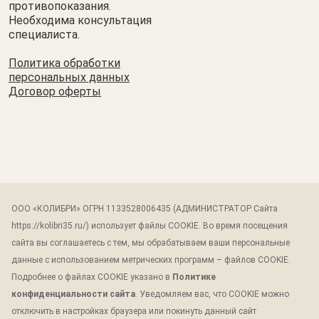
противопоказания.
Необходима консультация
специалиста.
Политика обработки
персональных данных
Договор оферты
Все размещенные на сайте сведения, в том числе о
ООО «КОЛИБРИ» ОГРН 1133528006435 (АДМИНИСТРАТОР Сайта
ценах, носят информационный характер и ни при каких
https://kolibri35.ru/) использует файлы COOKIE. Во время посещения
условиях не являются офертой по смыслу ст. 435 ГК
сайта вы соглашаетесь с тем, мы обрабатываем ваши персональные
РФ и не являются публичной офертой, определяемой
положениями Статьи 437 ГК РФ. Подробную и
данные с использованием метрических программ – файлов COOKIE.
актуальную информацию об услугах и стоимости вы
Подробнее о файлах COOKIE указано в
Политике
можете получить при обращении в клинику
конфиденциальности сайта
. Уведомляем вас, что COOKIE можно
отключить в настройках браузера или покинуть данный сайт
© 2024 Клиника косметологии и здоровья